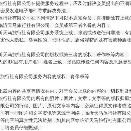
旅行社有限公司
在提供服务过程中，应及时解决会员提出的不满
向会员发送电子邮件寻求解决办法。
旅行社有限公司
在下列情况下可以不通知会员，直接删除其上载
临沂天马旅行社有限公司
、会员或第三者名誉的内容；
沂天马旅行社有限公司
服务系统上载、张贴或传送任何非法、有
侵害他人隐私、辱骂性的、恐吓性的、庸俗淫秽的及有害或种族
沂天马旅行社有限公司
的版权或第三者的版权，著作权等内容；
人的ID(固有用户名)，姓名上载、张贴或传送任何内容及恶意更
马旅行社有限公司
服务内容的版权、肖像权等
对上载内容的共享等情况在内，对于会员上载的内容的一切权利及
旅行社有限公司
内所有的照片，图片，文章，文字等的版权归原
有限公司
的行程、图片、原创文章等内容，必须征得原文作者或
公司
有一些图片和文字资讯等来源于网络，
临沂天马旅行社有限
讯等内容的真实性无法辨别，如其内容给
临沂天马旅行社有限公
任，请会员仔细甄别。