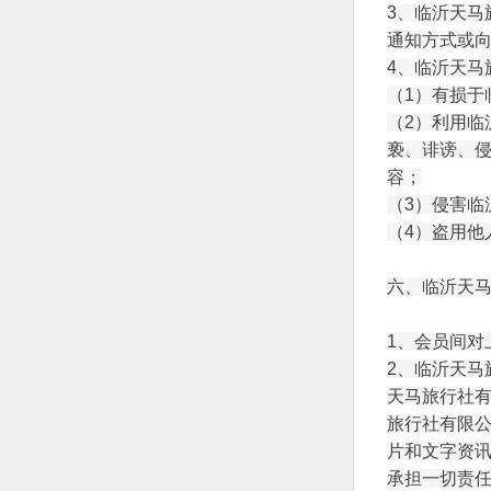
3、
临沂天马
通知方式或
4、
临沂天马
（1）有损于
（2）利用
临
亵、诽谤、
容；
（3）侵害
临
（4）盗用他
六、
临沂天
1、会员间
2、
临沂天马
天马旅行社
旅行社有限
片和文字资
承担一切责