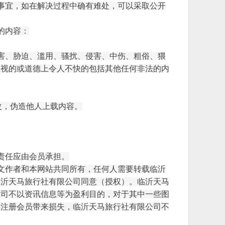
事宜，如在解决过程中确有难处，可以采取公开
的内容：
害、胁迫、滥用、骚扰、侵害、中伤、粗俗、猥
歧视的或道德上令人不快的包括其他任何非法的内
改，伪造他人上载内容。
责任应由会员承担。
文作者和本网站共同所有，任何人需要转载
临沂
临沂天马旅行社有限公司
同意（授权）。
临沂天马
公司
不以资讯信息等为盈利目的，对于其中一些图
司
注册会员带来损失，
临沂天马旅行社有限公司
不