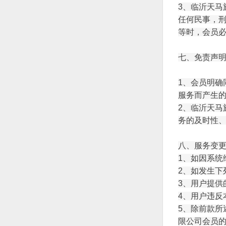
3、
临沂天马
任何民事，
等时，会员
七、免责声
1、会员明确
服务而产生
2、
临沂天马
务的及时性
八、服务变
1、如因系统
2、如发生下
3、用户提供
4、用户违反
5、除前款所
限公司
会员