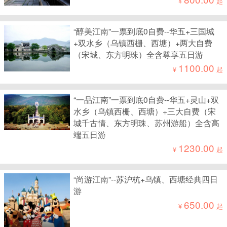
¥
起
“醇美江南”一票到底0自费--华五+三国城
+双水乡（乌镇西栅、西塘）+两大自费
（宋城、东方明珠）全含尊享五日游
1100.00
¥
起
“一品江南”一票到底0自费--华五+灵山+双
水乡（乌镇西栅、西塘）+三大自费（宋
城千古情、东方明珠、苏州游船）全含高
端五日游
1230.00
¥
起
“尚游江南”--苏沪杭+乌镇、西塘经典四日
游
650.00
¥
起