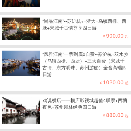
“尚品江南”--苏沪杭++浙大+乌镇西栅、西
塘+宋城千古情尊享四日游
900.00
¥
起
“风雅江南”一票到底0自费--苏沪杭+双水乡
（乌镇西栅、西塘）+三大自费（宋城千
古情、东方明珠、苏州游船）全含高端四
日游
1020.00
¥
起
戏说横店——横店影视城超值4联票+西塘
夜色+苏州园林经典四日游
880.00
¥
起