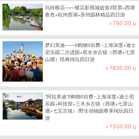
玩转横店——横店影视城超值3联票+西塘
夜色+杭州西湖+苏州园林精品四日游
780.00
¥
起
梦幻美迪——0购物0自费--上海深度+迪士
尼乐园二次进园+双水乡古镇（西塘+七里
山塘）经典纯玩四日游
1630.00
¥
起
“阿拉美迪”0购物0自费--上海深度+迪士尼
乐园+科技馆+三水乡古镇（西塘+七里山
塘+七宝古镇）/野生动物园尊享纯玩四日
游
1330.00
¥
起