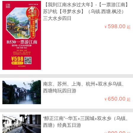
【我到江南水乡过大年】-【一票游江南】
苏沪杭【寻梦水乡】（乌镇.西塘.枫泾）
三大水乡四日
598.00
¥
起
南京、苏州、上海、杭州+双水乡乌镇、
西塘纯玩四日游
650.00
¥
起
“醇正江南”--华五+三国城+双水乡（乌镇、
西塘）经典五日游
800.00