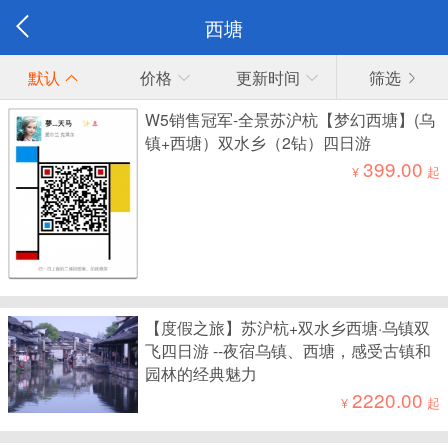
西塘
默认
价格
更新时间
筛选
W5销售冠军-全景苏沪杭【梦幻西塘】(乌
镇+西塘）双水乡（2钻）四日游
399.00
¥
起
【度假之旅】苏沪杭+双水乡西塘·乌镇双
飞四日游 --夜宿乌镇、西塘，感受古镇和
园林的经典魅力
2220.00
¥
起