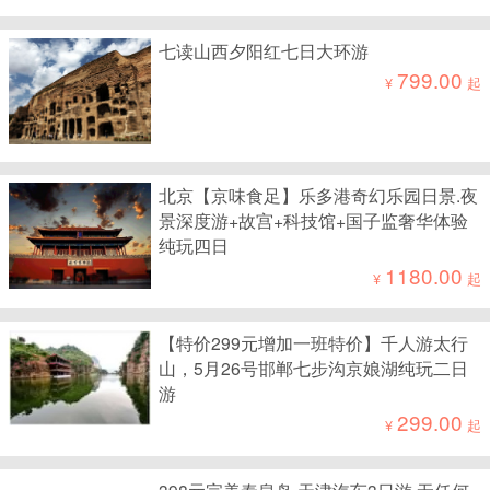
七读山西夕阳红七日大环游
799.00
¥
起
北京【京味食足】乐多港奇幻乐园日景.夜
景深度游+故宫+科技馆+国子监奢华体验
纯玩四日
1180.00
¥
起
【特价299元增加一班特价】千人游太行
山，5月26号邯郸七步沟京娘湖纯玩二日
游
299.00
¥
起
398元完美秦皇岛 天津汽车3日游 无任何