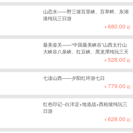
山恋水——野三坡百里峡、百草畔、东湖
港纯玩三日游
680.00
¥
起
最美壶关——“中国最美峡谷”山西太行山
大峡谷八泉峡、红豆峡、黑龙潭纯玩三天
528.00
¥
起
七读山西——夕阳红环游七日
779.00
¥
起
红色印记--白洋淀+地道战+西柏坡纯玩三
日游
628.00
¥
起