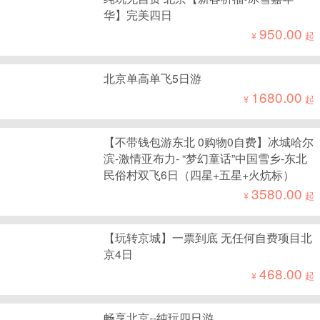
华】完美四日
950.00
¥
起
北京单高单飞5日游
1680.00
¥
起
【不带钱包游东北 0购物0自费】冰城哈尔
滨-激情亚布力- “梦幻童话”中国雪乡-东北
民俗村双飞6日（四星+五星+火炕标）
3580.00
¥
起
【玩转京城】一票到底 无任何自费项目北
京4日
468.00
¥
起
畅享北京--纯玩四日游