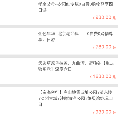
孝京父母--夕阳红专属0自费0购物尊享四
日游
930.00
¥
起
金色年华--北京老经典——0自费0购物尊
享四日游
780.00
¥
起
天边草原乌拉盖、九曲湾、野狼谷【重走
狼图腾】深度六日
1630.00
¥
起
【亲海密行】唐山地震遗址公园+清东陵
+滦州古城+沙雕海洋公园+蟹贝湾纯玩四
日
930.00
¥
起