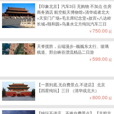
【印象北京】汽车3日 无购物 不加点 住房
商务酒店 航空航天博物馆+清华或者北大
+天安门广场+毛主席纪念堂+故宫+八达岭
长城+颐和园+鸟巢水立方纯玩汽车三日
750.00
¥
起
天脊揽胜，云端漫步--巍巍东太行、玻璃
栈道、邢台峡谷漂流精品二日游
599.00
¥
起
【一票到底.无自费景点.不进店】 北京
【四星纯玩】三日 （清华或北大）
800.00
¥
起
【纯玩不进店，不推自费景点】 【京腔京