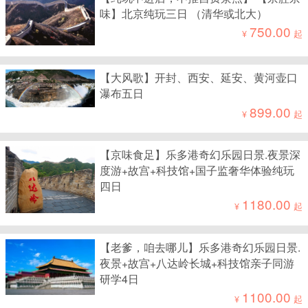
味】北京纯玩三日 （清华或北大）
750.00
¥
起
【大风歌】开封、西安、延安、黄河壶口
瀑布五日
899.00
¥
起
【京味食足】乐多港奇幻乐园日景.夜景深
度游+故宫+科技馆+国子监奢华体验纯玩
四日
1180.00
¥
起
【老爹，咱去哪儿】乐多港奇幻乐园日景.
夜景+故宫+八达岭长城+科技馆亲子同游
研学4日
1100.00
¥
起