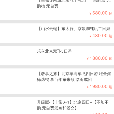
购物 无自费
680.00
¥
起
【山水云端】东太行、京娘湖纯玩二日游
480.00
¥
起
乐享北京双飞5日游
1880.00
¥
起
【奢享之旅】北京单高单飞四日游 吃全聚
德烤鸭 享百年东来顺 临沂成团
1980.00
¥
起
升级版-【非常6+1】北京四日--【不加不
购.无自费景点和景交】