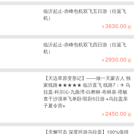
临沂起止-赤峰包机双飞五日游（往返飞
机）
3630.00
¥
起
临沂起止-赤峰包机双飞四日游（往返飞
机）
2930.00
¥
起
【天边草原变形记】——做一天蒙古人 独
家线路★★★★★ 临沂直飞 线路7：✈ 乌
拉盖-科尔沁-九曲湾-白桦林-布林泉-塔敏
查干沙漠单飞单卧/双卧5日游 ※乌拉盖亲
子夏令营※
2450.00
¥
起
【无懈可击 深度环游乌拉盖】100%值得