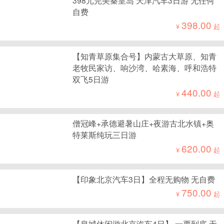
自费
398.00
¥
起
【知青草原集合号】内蒙古大草原、知青
老牧民家访、响沙湾、哈素海、呼和浩特
双飞5日游
440.00
¥
起
僧冠峰+承德避暑山庄+夜游古北水镇+奥
特莱斯纯玩三日游
620.00
¥
起
【印象北京汽车3日】全程无购物 无自费
750.00
¥
起
【皇城休闲游北京汽车4日】 一票到底 无