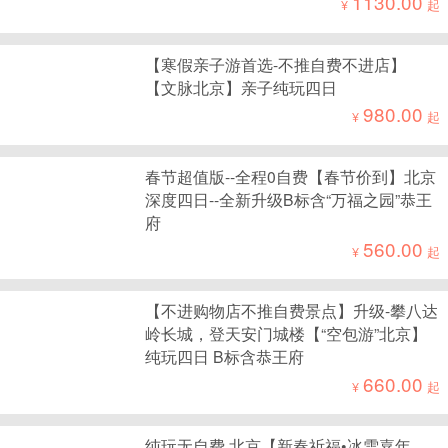
1130.00
¥
起
【寒假亲子游首选-不推自费不进店】
【文脉北京】亲子纯玩四日
980.00
¥
起
春节超值版--全程0自费【春节价到】北京
深度四日--全新升级B标含“万福之园”恭王
府
560.00
¥
起
【不进购物店不推自费景点】升级-攀八达
岭长城，登天安门城楼【“空包游”北京】
纯玩四日 B标含恭王府
660.00
¥
起
纯玩无自费 北京【新春祈福•冰雪嘉年