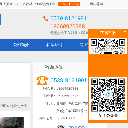
网上报名
|
旅行社业务经营许可证
L-SD-13004
|
网站导航
0539-8121991
18669920388
x
在线客服
预定热线工作时间：09:00 - 22:00
公司简介
联系我们
网上报名
咨询热线
0539-8121991
孙经理：
18669920388
王经理：
15106601713
地址：
商城路(临西二路)与陶然路(金五
以即时付款的产品
路)交汇东100米路北
许可证号：
L-SD-13004