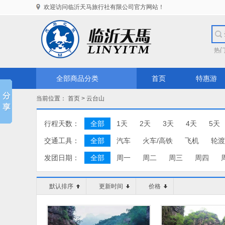
欢迎访问临沂天马旅行社有限公司官方网站！
热
全部商品分类
首页
特惠游
当前位置：
首页
>
云台山
行程天数：
全部
1天
2天
3天
4天
5天
交通工具：
全部
汽车
火车/高铁
飞机
轮渡
发团日期：
全部
周一
周二
周三
周四
默认排序
更新时间
价格