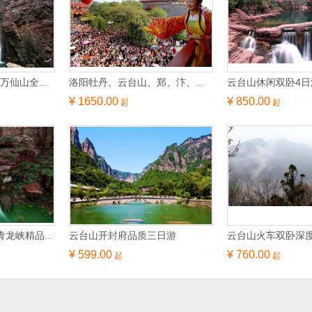
云台山休闲双卧4日
郑、汴、洛+云台山+万仙山全线双卧6日游
洛阳牡丹、云台山、郑、汴、洛经典双卧5日游
¥ 1650.00
¥ 850.00
起
起
云台山开封府品质三日游
云台山火车双卧深度
青龙云台--云台山、青龙峡精品三日
¥ 599.00
¥ 760.00
起
起