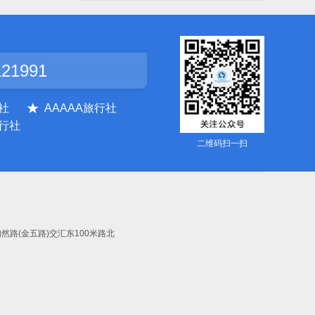
121991
社
AAAAA旅行社
行社
二维码扫一扫
与陶然路(金五路)交汇东100米路北