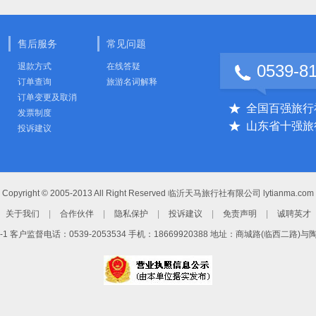
售后服务
常见问题
退款方式
在线答疑
0539-8
订单查询
旅游名词解释
订单变更及取消
全国百强旅行
发票制度
山东省十强旅
投诉建议
Copyright © 2005-2013 All Right Reserved 临沂天马旅行社有限公司 lytianma.com
关于我们
|
合作伙伴
|
隐私保护
|
投诉建议
|
免责声明
|
诚聘英才
-1
客户监督电话：0539-2053534 手机：18669920388 地址：商城路(临西二路)