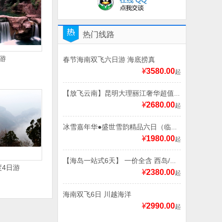
热门线路
游
春节海南双飞六日游 海底捞真
¥
3580.00
起
【放飞云南】昆明大理丽江奢华超值双飞6日游
¥
2680.00
起
冰雪嘉年华●盛世雪韵精品六日（临沂起止）奇幻哈尔滨、动感亚布力、童话雪乡六日游
¥
1980.00
起
【海岛一站式6天】 一价全含 西岛/天涯海角/亚龙湾热带天堂/椰田古寨/大东海激情沙滩派对/夜游三亚湾
4日游
¥
2380.00
起
海南双飞6日 川越海洋
¥
2990.00
起