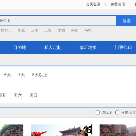
会员登录
|
免费注册
|
搜索
门搜索：
草原
云南
三亚
婺源
兴化
乌镇
目的地
私人定制
临沂地接
门票代购
6天
7天
8天以上
周五
周六
周日
纯玩团
只显示可