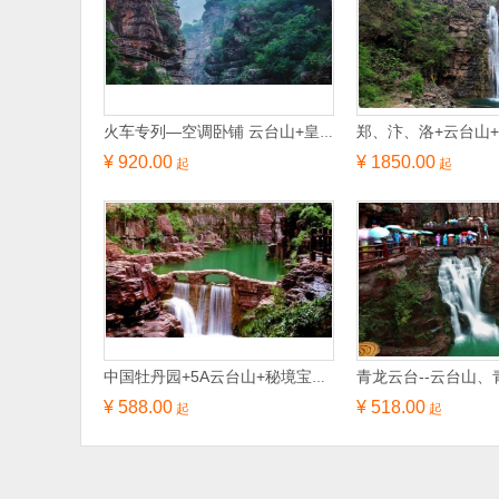
火车专列—空调卧铺 云台山+皇城相府+天官王府双卧4日游
¥ 920.00
¥ 1850.00
起
起
中国牡丹园+5A云台山+秘境宝泉郁金香山地文化节3日游
¥ 588.00
¥ 518.00
起
起